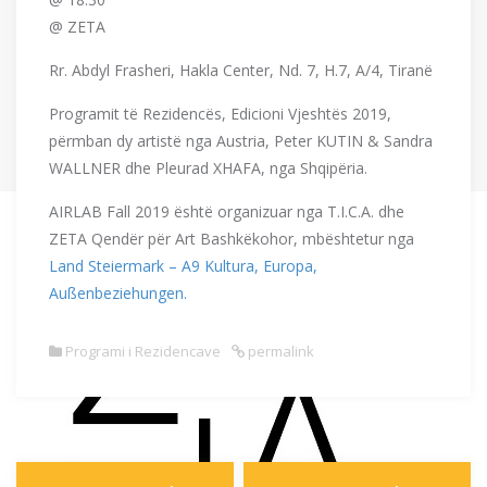
@ ZETA
Rr. Abdyl Frasheri, Hakla Center, Nd. 7, H.7, A/4, Tiranë
Programit të Rezidencës, Edicioni Vjeshtës 2019,
përmban dy artistë nga Austria, Peter KUTIN & Sandra
WALLNER dhe Pleurad XHAFA, nga Shqipëria.
AIRLAB Fall 2019 është organizuar nga T.I.C.A. dhe
ZETA Qendër për Art Bashkëkohor, mbështetur nga
Land Steiermark – A9 Kultura, Europa,
Außenbeziehungen.
Programi i Rezidencave
permalink
Post