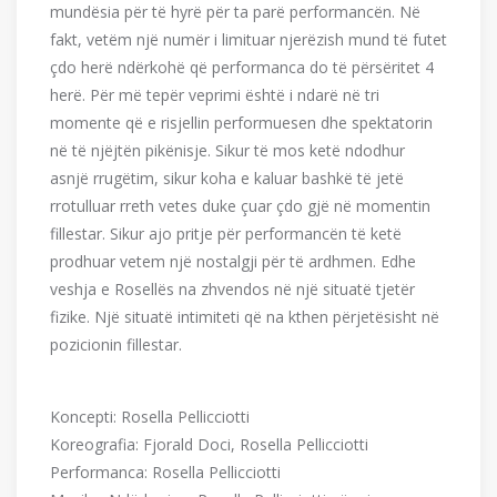
mundësia për të hyrë për ta parë performancën. Në
fakt, vetëm një numër i limituar njerëzish mund të futet
çdo herë ndërkohë që performanca do të përsëritet 4
herë. Për më tepër veprimi është i ndarë në tri
momente që e risjellin performuesen dhe spektatorin
në të njëjtën pikënisje. Sikur të mos ketë ndodhur
asnjë rrugëtim, sikur koha e kaluar bashkë të jetë
rrotulluar rreth vetes duke çuar çdo gjë në momentin
fillestar. Sikur ajo pritje për performancën të ketë
prodhuar vetem një nostalgji për të ardhmen. Edhe
veshja e Rosellës na zhvendos në një situatë tjetër
fizike. Një situatë intimiteti që na kthen përjetësisht në
pozicionin fillestar.
Koncepti: Rosella Pellicciotti
Koreografia: Fjorald Doci, Rosella Pellicciotti
Performanca: Rosella Pellicciotti