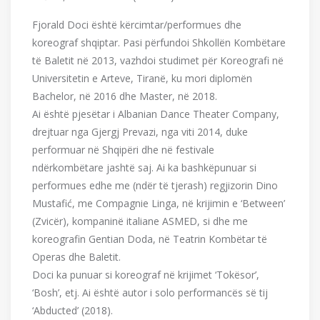
Fjorald Doci është kërcimtar/performues dhe
koreograf shqiptar. Pasi përfundoi Shkollën Kombëtare
të Baletit në 2013, vazhdoi studimet për Koreografi në
Universitetin e Arteve, Tiranë, ku mori diplomën
Bachelor, në 2016 dhe Master, në 2018.
Ai është pjesëtar i Albanian Dance Theater Company,
drejtuar nga Gjergj Prevazi, nga viti 2014, duke
performuar në Shqipëri dhe në festivale
ndërkombëtare jashtë saj. Ai ka bashkëpunuar si
performues edhe me (ndër të tjerash) regjizorin Dino
Mustafić, me Compagnie Linga, në krijimin e ‘Between’
(Zvicër), kompaninë italiane ASMED, si dhe me
koreografin Gentian Doda, në Teatrin Kombëtar të
Operas dhe Baletit.
Doci ka punuar si koreograf në krijimet ‘Tokësor’,
‘Bosh’, etj. Ai është autor i solo performancës së tij
‘Abducted’ (2018).