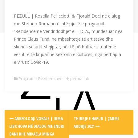
PEZULL | Rosella Pellicciotti & Fjorald Doci në dialog
me Stefano Romano është pjesë e programit
“Rezidencë në Vendndodhje” e T.I.C.A., mundësuar nga
Prince Claus Fund, në mbështetje të artistëve dhe
skenës së artit shqiptar, për të përballuar situatën e
vështirë të krijuar në sektorin e kulturës, nga përhapja
e virusit Covid-19.
Programi i Rezidencave
permalink
Post
ARKEOLOGJI VOKALE | IRMA
THIRRJE E HAPUR | ÇMIMI
navigation
LIBOHOVA NË DIALOG ME ENDRI
ARDHJE 2021
DANI DHE MIKAELA MINGA