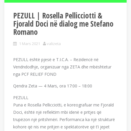
PEZULL | Rosella Pellicciotti &
Fjorald Doci në dialog me Stefano
Romano
1 Mars 2021
valizeta
PEZULL është pjesë e T.I.C.A. – Rezidencë në
Vendndodhje, organizuar nga ZETA dhe mbështetur
nga PCF RELIEF FOND
Qendra Zeta — 4 Mars, ora 17:00 – 18:00
PEZULL
Puna e Rosella Pellicciotti, e koreografuar me Fjorald
Doci, është një reflektim mbi idenë e pritjes që
trupëzon një pritshmëri. Performanca ka një strukturë
kohore që nis me pritjen e spektatorëve që t’i jepet