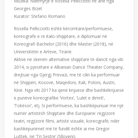
Muzika: Ndërhyrje e Rosella Pellicciotti në arie nga
Georges Bizet
Kurator: Stefano Romano
Rosella Pellicciotti është kërcimtare/performuese,
koreografe e re italo-shqiptare, e diplomuar në
Koreografi Bachelor (2016) dhe Master (2018), në
Universitetin e Arteve, Tiranë.
Aktive në skenën alternative shqiptare të dancit nga viti
2014, si pjesëtare e Albanian Dance Theater Company,
drejtuar nga Gjergj Prevazi, me të cilin ka performuar
në Shqipëri, Kosovë, Maqedoni, Itali, Poloni, Austri,
Kinë. Nga viti 2017 ka qenë krijuese dhe bashkëkrijuese
e punëve koreografike ‘Vortex’, ‘Lulet e dimrit’,
‘Tokësor’, etj. Si performuese, ka bashkëpunuar me një
numër artistësh Shqiptare dhe Europiane: regjizorë
teatri, regjizorë filmi, artistë vizualë, koreografë; ndër
bashkëpunimet më të fundit është ai me Gregor
Luštek, në ‘Tri Sestre’ (Slloveni).