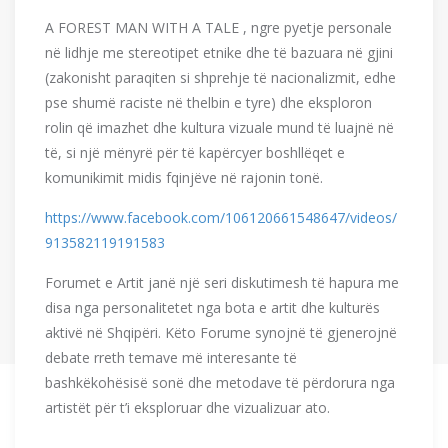
A FOREST MAN WITH A TALE , ngre pyetje personale
në lidhje me stereotipet etnike dhe të bazuara në gjini
(zakonisht paraqiten si shprehje të nacionalizmit, edhe
pse shumë raciste në thelbin e tyre) dhe eksploron
rolin që imazhet dhe kultura vizuale mund të luajnë në
të, si një mënyrë për të kapërcyer boshllëqet e
komunikimit midis fqinjëve në rajonin tonë.
https://www.facebook.com/106120661548647/videos/
913582119191583
Forumet e Artit janë një seri diskutimesh të hapura me
disa nga personalitetet nga bota e artit dhe kulturës
aktivë në Shqipëri. Këto Forume synojnë të gjenerojnë
debate rreth temave më interesante të
bashkëkohësisë sonë dhe metodave të përdorura nga
artistët për t’i eksploruar dhe vizualizuar ato.