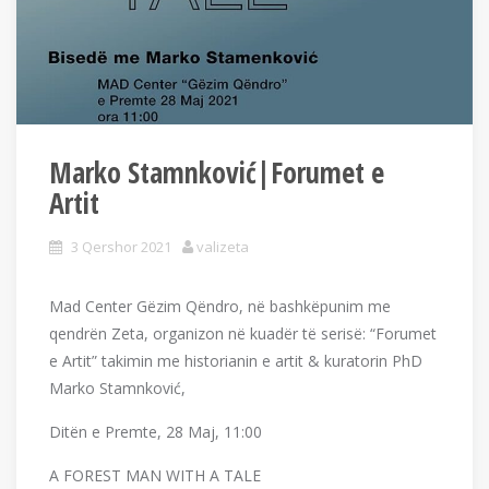
Marko Stamnković|Forumet e
Artit
3 Qershor 2021
valizeta
Mad Center Gëzim Qëndro, në bashkëpunim me
qendrën Zeta, organizon në kuadër të serisë: “Forumet
e Artit” takimin me historianin e artit & kuratorin PhD
Marko Stamnković,
Ditën e Premte, 28 Maj, 11:00
A FOREST MAN WITH A TALE