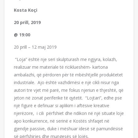
Kosta Koçi
20 prill, 2019
@ 19:00
20 prill – 12 maj 2019
“Loja” është nje seri skulpturash me ngjyra, kolazh,
realizuar me materiale të riciklueshëm- kartona
ambalazhi, që përdoren për të mbështjellë produktetet
industriale. Ajo është vazhdimësi e një cikli nisur nga
autori tre vjet më parë, me fokus njeriun e thjeshtë, që
jeton në zonat periferike të qytetit. “Lojtari”, edhe pse
një figurë e definuar si aplikim i aftësive kreative
njerëzore, i cili përfshiet dhe ndikon në një situate loje
apo konkurrence, në serinë e Kostës shfaqet në
gjendje passive, duke i mëshuar idesë së pamundësisë
së përfshirjes dhe mungesës së lojës.