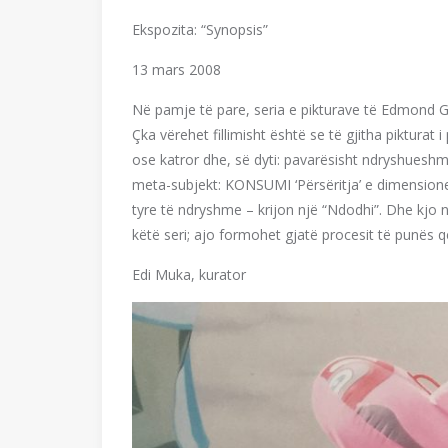
Ekspozita: “Synopsis”
13 mars 2008
Në pamje të pare, seria e pikturave të Edmond Gjik
Çka vërehet fillimisht është se të gjitha pikturat
ose katror dhe, së dyti: pavarësisht ndryshueshmër
meta-subjekt: KONSUMI ‘Përsëritja’ e dimension
tyre të ndryshme – krijon një “Ndodhi”. Dhe kjo 
këtë seri; ajo formohet gjatë procesit të punës që a
Edi Muka, kurator