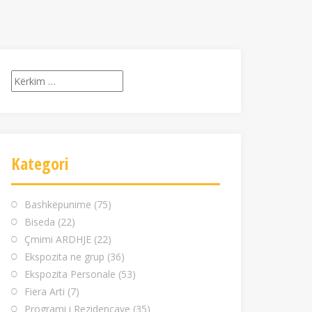
Kërko
për:
Kategori
Bashkëpunime
(75)
Biseda
(22)
Çmimi ARDHJE
(22)
Ekspozita ne grup
(36)
Ekspozita Personale
(53)
Fiera Arti
(7)
Programi i Rezidencave
(35)