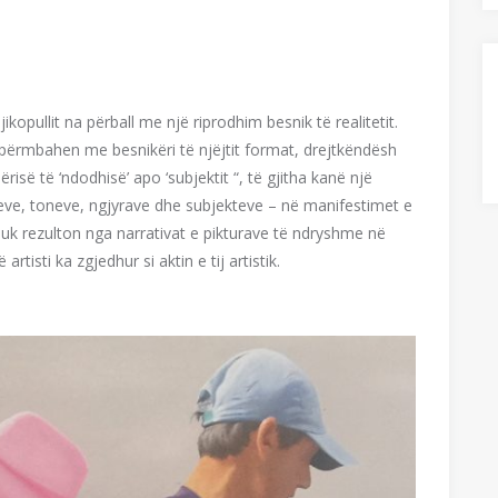
opullit na përball me një riprodhim besnik të realitetit.
 i përmbahen me besnikëri të njëjtit format, drejtkëndësh
isë të ‘ndodhisë’ apo ‘subjektit “, të gjitha kanë një
eve, toneve, ngjyrave dhe subjekteve – në manifestimet e
nuk rezulton nga narrativat e pikturave të ndryshme në
rtisti ka zgjedhur si aktin e tij artistik.