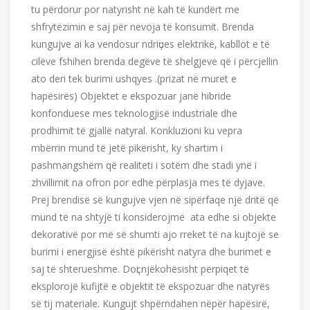
tu përdorur por natyrisht në kah të kundërt me
shfrytëzimin e saj për nevoja të konsumit. Brenda
kungujve ai ka vendosur ndriҫues elektrikë, kabllot e të
cilëve fshihen brenda degëve të shelgjeve që i përcjellin
ato deri tek burimi ushqyes .(prizat në muret e
hapësirës) Objektet e ekspozuar janë hibride
konfonduese mes teknologjisë industriale dhe
prodhimit të gjallë natyral. Konkluzioni ku vepra
mbërrin mund të jetë pikërisht, ky shartim i
pashmangshëm që realiteti i sotëm dhe stadi ynë i
zhvillimit na ofron por edhe përplasja mes të dyjave.
Prej brendisë së kungujve vjen në sipërfaqe një dritë që
mund të na shtyjë ti konsiderojmë ata edhe si objekte
dekorativë por më së shumti ajo rreket të na kujtojë se
burimi i energjisë është pikërisht natyra dhe burimet e
saj të shterueshme. Doҫi njëkohësisht përpiqet të
eksplorojë kufijtë e objektit të ekspozuar dhe natyrës
së tij materiale. Kungujt shpërndahen nëpër hapësirë,