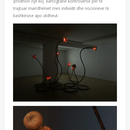
‘prodhon’ një lloj kartografie kontroverse për të
trajtuar marrdhëniet mes individit dhe nocioneve të
bashkësise apo atdheut.