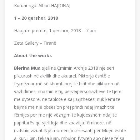
Kuruar nga: Alban HAJDINAJ
1 – 20 qershor, 2018
Hapja: e premte, 1 qershor, 2018 – 7 pm
Zeta Gallery – Tiranë
About the works
Blerina Mu
a
sjell në Çmimin Ardhje 2018 një seri
pikturash në akrilik dhe akuarel. Piktorja është e
frymëzuar më së shumti prej të birit dhe pikturon në
vazhdimësi imazhin e tij, përveҫ personazheve të tjerë
më dytësorë, në tablotë e saj. Gjithësesi nuk kemi të
bëjmë me një obsesion prej prindi ndaj imazhit të
fëmijës por me një vëzhgim të kujdesshëm ndaj të
papriturës që sjell loja dhe zbavitja fëminore, në
rrafshin vizual. Një moment interesant, për Muҫën është
ai kur, i biri, teksa luan, mbulon fytyrën apo pjesë të saj