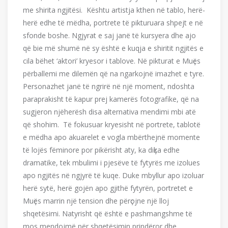
me shirita ngjitësi. Kështu artistja kthen në tablo, herë-
herë edhe të mëdha, portrete të pikturuara shpejt e në
sfonde boshe. Ngjyrat e saj janë të kursyera dhe ajo
që bie më shumë në sy është e kuqja e shiritit ngjitës e
cila bëhet ‘aktori’ kryesor i tablove. Në pikturat e Muҫës
përballemi me dilemën që na ngarkojnë imazhet e tyre.
Personazhet janë të ngrirë në një moment, ndoshta
paraprakisht të kapur prej kamerës fotografike, që na
sugjeron njëherësh disa alternativa mendimi mbi atë
që shohim. Të fokusuar kryesisht në portrete, tablotë
e mëdha apo akuarelet e vogla mbërthejnë momente
të lojës fëminore por pikërisht aty, ka diҫka edhe
dramatike, tek mbulimi i pjesëve të fytyrës me izolues
apo ngjitës në ngjyrë të kuqe. Duke mbyllur apo izoluar
herë sytë, herë gojën apo gjithë fytyrën, portretet e
Muҫës marrin një tension dhe përҫojne një lloj
shqetësimi. Natyrisht që është e pashmangshme të
mos mendojmë për shqetësimin prindëror dhe