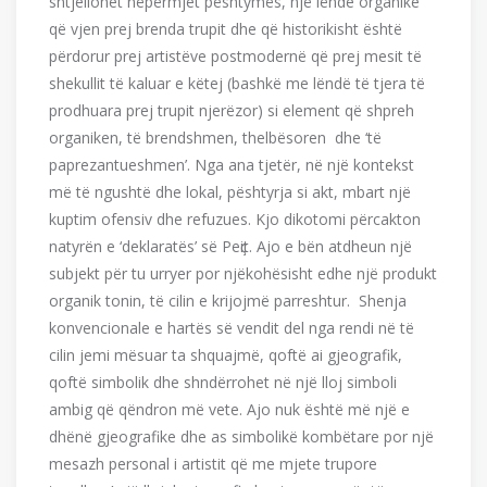
shtjellohet nëpërmjet pështymës, një lënde organike
që vjen prej brenda trupit dhe që historikisht është
përdorur prej artistëve postmodernë që prej mesit të
shekullit të kaluar e këtej (bashkë me lëndë të tjera të
prodhuara prej trupit njerëzor) si element që shpreh
organiken, të brendshmen, thelbësoren dhe ‘të
paprezantueshmen’. Nga ana tjetër, në një kontekst
më të ngushtë dhe lokal, pështyrja si akt, mbart një
kuptim ofensiv dhe refuzues. Kjo dikotomi përcakton
natyrën e ‘deklaratës’ së Peҫit. Ajo e bën atdheun një
subjekt për tu urryer por njëkohësisht edhe një produkt
organik tonin, të cilin e krijojmë parreshtur. Shenja
konvencionale e hartës së vendit del nga rendi në të
cilin jemi mësuar ta shquajmë, qoftë ai gjeografik,
qoftë simbolik dhe shndërrohet në një lloj simboli
ambig që qëndron më vete. Ajo nuk është më një e
dhënë gjeografike dhe as simbolikë kombëtare por një
mesazh personal i artistit që me mjete trupore