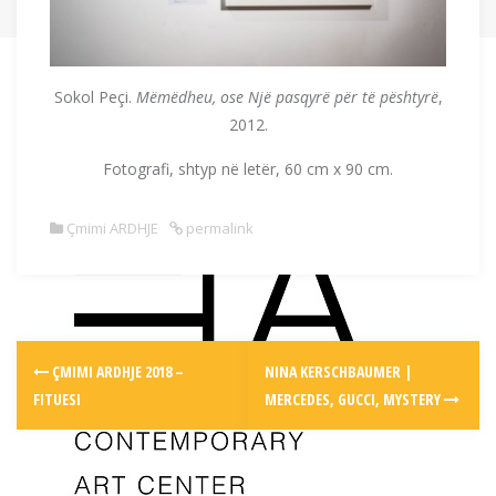
Sokol Peçi.
Mëmëdheu, ose Një pasqyrë për të pështyrë
,
2012.
Fotografi, shtyp në letër, 60 cm x 90 cm.
Çmimi ARDHJE
permalink
Post
ÇMIMI ARDHJE 2018 –
NINA KERSCHBAUMER |
navigation
FITUESI
MERCEDES, GUCCI, MYSTERY