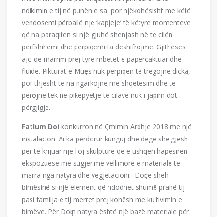
ndikimin e tij në punën e saj por njëkohësisht me këtë
vendosemi përballë një ‘kapjeje’ të këtyre momenteve
që na paraqiten si një gjuhë shenjash në të cilën
përfshihemi dhe përpiqemi ta deshifrojmë. Gjithësesi
ajo që marrim prej tyre mbetet e papërcaktuar dhe
fluide. Pikturat e Muҫës nuk përpiqen të tregojnë dicka,
por thjesht të na ngarkojnë me shqetësim dhe të
përҫojnë tek ne pikëpyetje të cilave nuk i japim dot
përgjigje.
Fatlum Do
i
konkurron në Çmimin Ardhje 2018 me një
instalacion. Ai ka përdorur kunguj dhe degë shelgjesh
për të krijuar një lloj skulpture që e ushqen hapësirën
ekspozuese me sugjerime vëllimore e materiale të
marra nga natyra dhe vegjetacioni. Doҫi e sheh
bimësinë si një element që ndodhet shumë pranë tij
pasi familja e tij merret prej kohësh me kultivimin e
bimëve. Për Doҫin natyra është një bazë materiale për