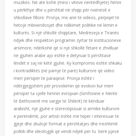
muzikës. Në atë kohë (mesi i viteve nëntëdhjetë) himni
u përkthye dhe u përshtat në shqip për nxënësit e
shkollave fillore. Pronja, me anë të videos, përpiqet të
hetojë mbivendosjet dhe ndikimet politike në lëmin e
kulturës. Si një shkollë shqiptare, Medreseja e Tiranës
ndjek dhe respekton programin zyrtar të institucioneve
arsimore, ndërkohë që si një shkollë fetare e zhvilluar
në gjuhën arabe ajo është e detyruar ti përshtasë
lëndët e saj në këtë gjuhë. Ky kompromis është shkaku
i kontradiktës (në pamje të parë) kulturore që video
merr përsipër të paraqesë. Pronja është i
ndërgjegjshëm për provokimin që evokon kur merr
përsipër ta sjellë himnin evropian (Simfoninë e Nëntë
të Bethovenit me vargje të Shilerit) të kënduar
arabisht, një gjuhë e stereotipizuar si armike kulturore
e perëndimit, por artisti është më tepër i interesuar të
gjejë dhe zbulojë format e përshtatjes dhe rreshtimit
politik dhe ideologjik që vendi ndjek për tu bërë pjesë