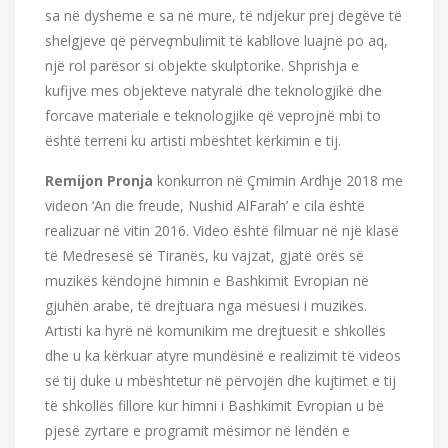
sa në dysheme e sa në mure, të ndjekur prej degëve të
shelgjeve që përveҫ mbulimit të kabllove luajnë po aq,
një rol parësor si objekte skulptorike. Shprishja e
kufijve mes objekteve natyralë dhe teknologjikë dhe
forcave materiale e teknologjike që veprojnë mbi to
është terreni ku artisti mbështet kërkimin e tij.
Remijon Pronja
konkurron në Çmimin Ardhje 2018 me
videon ‘An die freude, Nushid AlFarah’ e cila është
realizuar në vitin 2016. Video është filmuar në një klasë
të Medresesë së Tiranës, ku vajzat, gjatë orës së
muzikës këndojnë himnin e Bashkimit Evropian në
gjuhën arabe, të drejtuara nga mësuesi i muzikës.
Artisti ka hyrë në komunikim me drejtuesit e shkollës
dhe u ka kërkuar atyre mundësinë e realizimit të videos
së tij duke u mbështetur në përvojën dhe kujtimet e tij
të shkollës fillore kur himni i Bashkimit Evropian u bë
pjesë zyrtare e programit mësimor në lëndën e