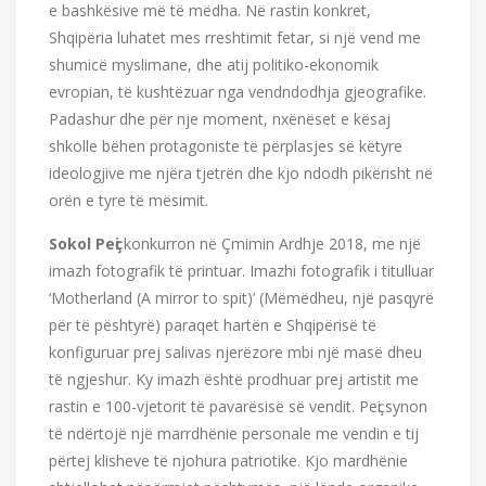
e bashkësive më të mëdha. Në rastin konkret,
Shqipëria luhatet mes rreshtimit fetar, si një vend me
shumicë myslimane, dhe atij politiko-ekonomik
evropian, të kushtëzuar nga vendndodhja gjeografike.
Padashur dhe për nje moment, nxënëset e kësaj
shkolle bëhen protagoniste të përplasjes së këtyre
ideologjive me njëra tjetrën dhe kjo ndodh pikërisht në
orën e tyre të mësimit.
Sokol Pe
ҫi
konkurron në Çmimin Ardhje 2018, me një
imazh fotografik të printuar. Imazhi fotografik i titulluar
‘Motherland (A mirror to spit)’ (Mëmëdheu, një pasqyrë
për të pështyrë) paraqet hartën e Shqipërisë të
konfiguruar prej salivas njerëzore mbi një masë dheu
të ngjeshur. Ky imazh është prodhuar prej artistit me
rastin e 100-vjetorit të pavarësisë së vendit. Peҫi synon
të ndërtojë një marrdhënie personale me vendin e tij
përtej klisheve të njohura patriotike. Kjo mardhënie