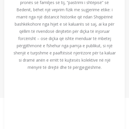
pronës së familjes së tij, “pastrimi i shtëpisë” së
Bedenit, bëhet një veprim fizik me sugjerime etike: i
marrë nga një distancë historike që ndan Shqipërinë
bashkëkohore nga hijet e së kaluarës së saj, ai ka për
qëllim të rivendosë dinjitetin për diçka të injoruar
forcërisht – ose diçka që ishte menduar të mbetej
përgjithmonë e fshehur nga pamja e publikut, si një
shenjë e turpshme e paaftësisë njerëzore për ta kaluar
si dramë anën e errët të kujtesës kolektive në një
mënyrë të drejtë dhe të përgjegjëshme.