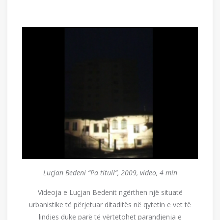
Luçjan Bedeni “Pa titull”, 2009, video, 4 min
Videoja e Luçjan Bedenit ngërthen një situatë
urbanistike të përjetuar ditaditës në qytetin e vet të
lindjes duke parë të vërtetohet parandjenja e