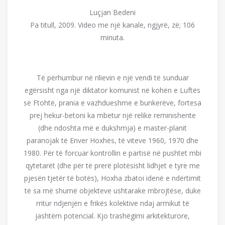
Luçjan Bedeni
Pa titull, 2009. Video me një kanale, ngjyrë, zë; 106
minuta.
Të përhumbur në rilievin e një vendi të sunduar
egërsisht nga një diktator komunist në kohën e Luftës
së Ftohtë, prania e vazhdueshme e bunkerëve, fortesa
prej hekur-betoni ka mbetur një relike reminishente
(dhe ndoshta më e dukshmja) e master-planit
paranojak të Enver Hoxhës, të viteve 1960, 1970 dhe
1980. Për të forcuar kontrollin e partisë në pushtet mbi
qytetarët (dhe për të prerë plotësisht lidhjet e tyre me
pjesën tjetër të botës), Hoxha zbatoi idenë e ndërtimit
të sa më shumë objekteve ushtarake mbrojtëse, duke
rritur ndjenjën e frikës kolektive ndaj armikut të
jashtëm potencial. Kjo trashëgimi arkitekturore,