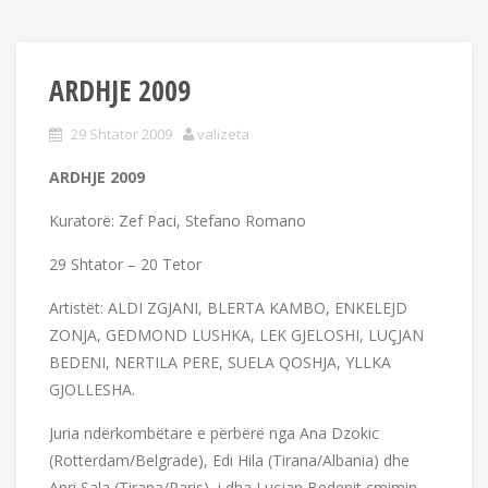
ARDHJE 2009
29 Shtator 2009
valizeta
ARDHJE 2009
Kuratorë: Zef Paci, Stefano Romano
29 Shtator – 20 Tetor
Artistët: ALDI ZGJANI, BLERTA KAMBO, ENKELEJD
ZONJA, GEDMOND LUSHKA, LEK GJELOSHI, LUÇJAN
BEDENI, NERTILA PERE, SUELA QOSHJA, YLLKA
GJOLLESHA.
Juria ndërkombëtare e përbërë nga Ana Dzokic
(Rotterdam/Belgrade), Edi Hila (Tirana/Albania) dhe
Anri Sala (Tirana/Paris), i dha Luçjan Bedenit çmimin