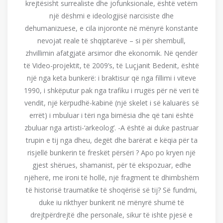
krejtësisht surrealiste dhe jofunksionale, është vetëm
një dëshmi e ideologjisë narcisiste dhe
dehumanizuese, e cila injoronte në mënyrë konstante
nevojat reale të shqiptarëve – si për shembull,
zhvillimin afatgjatë arsimor dhe ekonomik. Në qendër
të Video-projektit, të 2009’s, të Luçjanit Bedenit, është
një nga keta bunkerë: i braktisur që nga fillimi i viteve
1990, i shkëputur pak nga trafiku i rrugës për në veri të
vendit, një kërpudhë-kabinë (një skelet i së kaluarës së
errët) i mbuluar i tëri nga bimësia dhe që tani është
zbuluar nga artisti-‘arkeolog’. -A është ai duke pastruar
trupin e tij nga dheu, degët dhe barërat e këqia për ta
risjellë bunkerin të freskët përsëri ? Apo po kryen një
gjest shërues, shamanist, për të ekspozuar, edhe
njëherë, me ironi të hollë, një fragment të dhimbshëm
të historisë traumatike të shoqërisë së tij? Së fundmi,
duke iu rikthyer bunkerit në mënyrë shumë të
drejtpërdrejtë dhe personale, sikur të ishte pjesë e