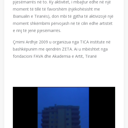
pjesëmarrës në to. Ky aktivitet, i mbajtur edhe në një
moment të tillë të favorshëm (njëkohësisht me
Bianualin e Tiranës), don mbi të gjitha të aktivizojë një
moment shkëmbimi përvojash në të cilin edhe artistët
e rinj të jenë pjesëmarrës.
Çmimi Ardhje 2009 u organizua nga TICA institute në
bashkëpunim me qendrën ZETA. Ai u mbështet nga
fondacioni FAVA dhe Akademia e Artit, Tiranë