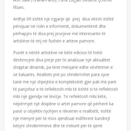
fitues.
Ardhje 09 është një ngjarje që prej disa vitesh është
përvijuar në rolin e informimit, dokumentimit dhe
përhapjes të disa prej prurjeve më interesante të
artistëve të rinj në fushën e arteve pamore.
Punët e nëntë artistëve në këtë edicion të tretë
dëshmojnë disa prirje për të analizuar një aktualitet
shqiptar dinamik, pa lënë mënjanë edhe vështrimin e
së kaluarës. Realiteti ynë po shndërrohet para syve
tanë me një shpejtësi e kompleksitet gjer pak më parë
të panjohur e të reflektosh mbi të është si të reflektosh
mbi një gjendje në lëvizje. Të reflektosh mbi këtë,
nëpërmjet një disipline si artet pamore që përherë ka
pasë si objektiv njohjen e rileximin e realitetit, është
një mënyrë për të mos qëndruar indiferent kundrejt
këtyre shndërrimeve dhe të rrekurit për të qenë