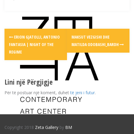
Post
ERION GJATOLLI, ANTONIO
MAKSUT VEZGISHI DHE
navigation
FANTASIA | NIGHT OF THE
MATILDA ODOBASHI_BARDH
REGIME
Lini një Përgjigje
Për të postuar një koment, duhet
të jeni i futur
.
Copyright 2018
Zeta Gallery
by
BM